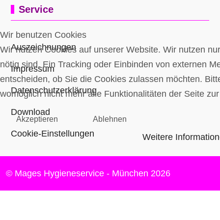
Service
Wir benutzen Cookies
Auszeichnungen
Wir nutzen Cookies auf unserer Website. Wir nutzen nur 
nötig sind. Ein Tracking oder Einbinden von externen Med
Impressum
entscheiden, ob Sie die Cookies zulassen möchten. Bitt
Datenschutzerklärung
womöglich nicht mehr alle Funktionalitäten der Seite zu
Download
Akzeptieren
Ablehnen
Cookie-Einstellungen
Weitere Informatio
© Mages Hygieneservice - München 2026